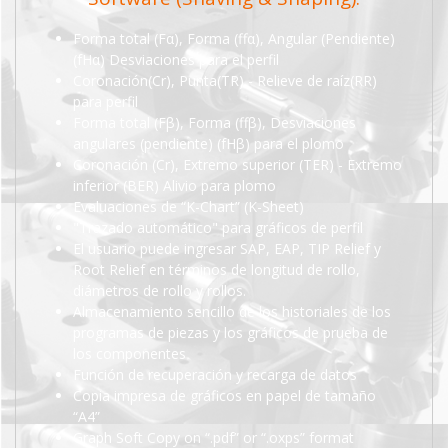
Forma total (Fα), Forma (ffα), Angular (Pendiente)
(fHα) Desviaciones para el perfil
Coronación(Cr), Punta(TR) - Relieve de raíz(RR)
para perfil
Forma total (Fβ), Forma (ffβ), Desviaciones
angulares (pendiente) (fHβ) para el plomo
Coronación (Cr), Extremo superior (TER) - Extremo
inferior (BER) Alivio para plomo
Evaluaciones de “K-Chart” (K-Sheet)
"Trazado automático" para gráficos de perfil
El usuario puede ingresar SAP, EAP, TIP Relief y
Root Relief en términos de longitud de rollo,
diámetros de rollo y rollos.
Almacenamiento sencillo de los historiales de los
programas de piezas y los gráficos de prueba de
los componentes
Función de recuperación y recarga de datos
Copia impresa de gráficos en papel de tamaño
“A4”
Graph Soft Copy on “.pdf” or “.oxps” format