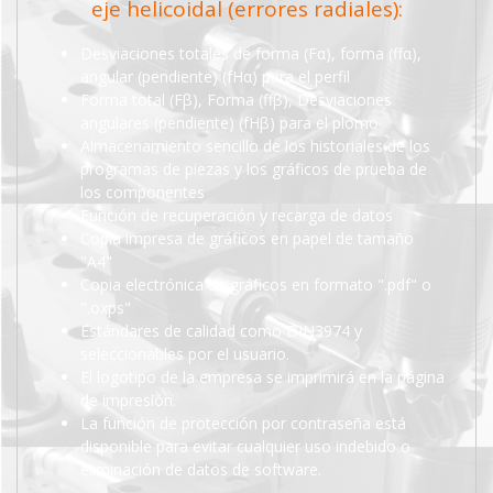
eje helicoidal (errores radiales):
Desviaciones totales de forma (Fα), forma (ffα),
angular (pendiente) (fHα) para el perfil
Forma total (Fβ), Forma (ffβ), Desviaciones
angulares (pendiente) (fHβ) para el plomo
Almacenamiento sencillo de los historiales de los
programas de piezas y los gráficos de prueba de
los componentes
Función de recuperación y recarga de datos
Copia impresa de gráficos en papel de tamaño
"A4"
Copia electrónica de gráficos en formato ".pdf" o
".oxps"
Estándares de calidad como DIN3974 y
seleccionables por el usuario.
El logotipo de la empresa se imprimirá en la página
de impresión.
La función de protección por contraseña está
disponible para evitar cualquier uso indebido o
eliminación de datos de software.