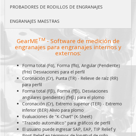
PROBADORES DE RODILLOS DE ENGRANAJES
ENGRANAJES MAESTRAS
TM
GearME
- Software de medición de
engranajes para engranajes internos y
externos:
Forma total (Fα), Forma (ffα), Angular (Pendiente)
(fHα) Desviaciones para el perfil
Coronación (Cr), Punta (TR) - Relieve de raíz (RR)
para perfil
Forma total (Fβ), Forma (ffβ), Desviaciones
angulares (pendiente) (fHβ) para el plomo
Coronación (Cr), Extremo superior (TER) - Extremo
inferior (BER) Alivio para plomo
Evaluaciones de “K-Chart” (K-Sheet)
"Trazado automático" para gráficos de perfil
El usuario puede ingresar SAP, EAP, TIP Relief y
Root Relief en términos de longitud de rollo,