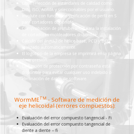
Libre selección de estándares de calidad como
DIN, ISO, AGMA y seleccionables por el usuario.
Involute con función de verificación de perfil en S
para cortadores disponible.
Comprobación de protuberancia para la instalación
de cortadores moldeadores disponible.
Cálculo del ángulo de hélice base, PCD y BCD
realizado automáticamente.
El logotipo de la empresa se imprimirá en la página
de impresión.
La función de protección por contraseña está
disponible para evitar cualquier uso indebido o
eliminación de datos de software.
TM
WormME
- Software de medición de
eje helicoidal (errores compuestos):
Evaluación del error compuesto tangencial - Fi
Evaluación del error compuesto tangencial de
diente a diente – fi